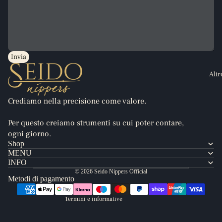
Invia
Altr
Crediamo nella precisione come valore.
Per questo creiamo strumenti su cui poter contare,
Informativa sulla privacy
ogni giorno.
Informativa sui rimborsi
Shop
MENU
Termini e condizioni del servizio
INFO
Recapiti
© 2026
Seido Nippers Official
Metodi di pagamento
Informativa sulle spedizioni
Termini e informative