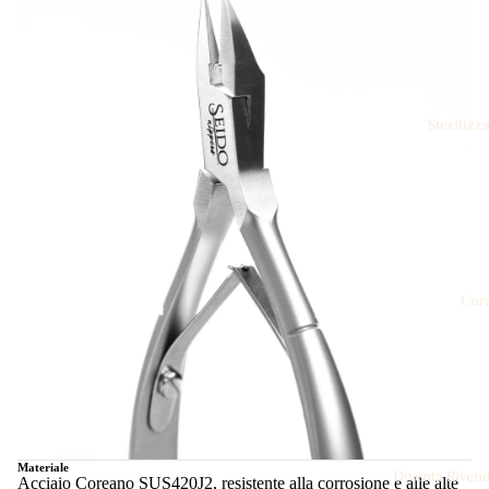
Sterilizz
Cur
Materiale
Diventa Rivend
Acciaio Coreano SUS420J2, resistente alla corrosione e alle alte