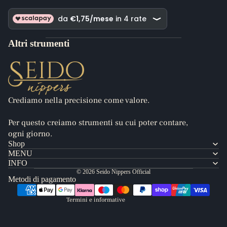
Altri strumenti
Crediamo nella precisione come valore.
Per questo creiamo strumenti su cui poter contare,
Informativa sulla privacy
ogni giorno.
Informativa sui rimborsi
Shop
MENU
Termini e condizioni del servizio
INFO
Recapiti
© 2026
Seido Nippers Official
Metodi di pagamento
Informativa sulle spedizioni
Termini e informative